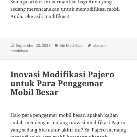
Semoga artikel ini bermanfaat bagi Anda yang
sedang merencanakan untuk memodifikasi mobil
Anda. Oke asik modifikasi!
Posted
Categories
Tags
September 28, 2025
Ide Modifikasi
oke asik
on
modifikasi
Inovasi Modifikasi Pajero
untuk Para Penggemar
Mobil Besar
Halo para penggemar mobil besar, apakah kalian
sudah mendengar tentang inovasi modifikasi Pajero
yang sedang hits akhir-akhir ini? Ya, Pajero memang
menjadi salah satu mobil besar yang banyak