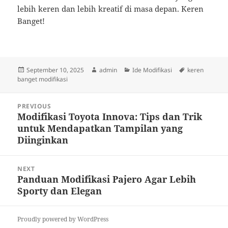
lebih keren dan lebih kreatif di masa depan. Keren
Banget!
Posted
Author
Categories
Tags
September 10, 2025
admin
Ide Modifikasi
keren
on
banget modifikasi
Post
PREVIOUS
navigation
Modifikasi Toyota Innova: Tips dan Trik
Previous
untuk Mendapatkan Tampilan yang
post:
Diinginkan
NEXT
Panduan Modifikasi Pajero Agar Lebih
Next
Sporty dan Elegan
post:
Proudly powered by WordPress