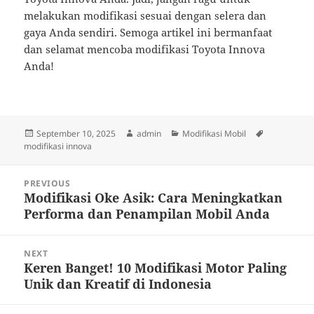
melakukan modifikasi sesuai dengan selera dan
gaya Anda sendiri. Semoga artikel ini bermanfaat
dan selamat mencoba modifikasi Toyota Innova
Anda!
Posted
Author
Categories
Tags
September 10, 2025
admin
Modifikasi Mobil
on
modifikasi innova
Post
PREVIOUS
navigation
Modifikasi Oke Asik: Cara Meningkatkan
Previous
Performa dan Penampilan Mobil Anda
post:
NEXT
Keren Banget! 10 Modifikasi Motor Paling
Next
Unik dan Kreatif di Indonesia
post: