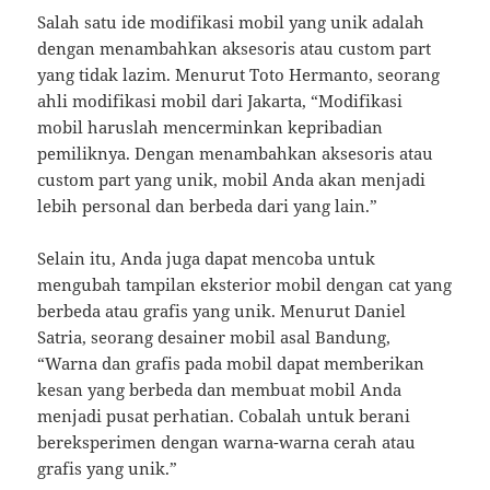
Salah satu ide modifikasi mobil yang unik adalah
dengan menambahkan aksesoris atau custom part
yang tidak lazim. Menurut Toto Hermanto, seorang
ahli modifikasi mobil dari Jakarta, “Modifikasi
mobil haruslah mencerminkan kepribadian
pemiliknya. Dengan menambahkan aksesoris atau
custom part yang unik, mobil Anda akan menjadi
lebih personal dan berbeda dari yang lain.”
Selain itu, Anda juga dapat mencoba untuk
mengubah tampilan eksterior mobil dengan cat yang
berbeda atau grafis yang unik. Menurut Daniel
Satria, seorang desainer mobil asal Bandung,
“Warna dan grafis pada mobil dapat memberikan
kesan yang berbeda dan membuat mobil Anda
menjadi pusat perhatian. Cobalah untuk berani
bereksperimen dengan warna-warna cerah atau
grafis yang unik.”