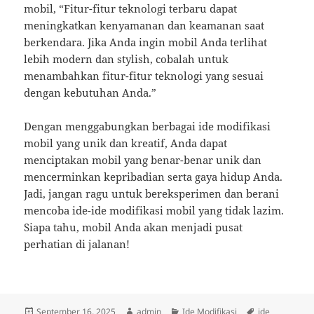
mobil, “Fitur-fitur teknologi terbaru dapat
meningkatkan kenyamanan dan keamanan saat
berkendara. Jika Anda ingin mobil Anda terlihat
lebih modern dan stylish, cobalah untuk
menambahkan fitur-fitur teknologi yang sesuai
dengan kebutuhan Anda.”
Dengan menggabungkan berbagai ide modifikasi
mobil yang unik dan kreatif, Anda dapat
menciptakan mobil yang benar-benar unik dan
mencerminkan kepribadian serta gaya hidup Anda.
Jadi, jangan ragu untuk bereksperimen dan berani
mencoba ide-ide modifikasi mobil yang tidak lazim.
Siapa tahu, mobil Anda akan menjadi pusat
perhatian di jalanan!
Posted
Author
Categories
Tags
September 16, 2025
admin
Ide Modifikasi
ide