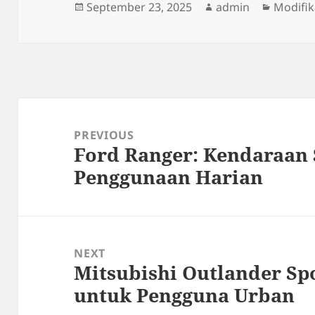
Posted
Author
Categor
September 23, 2025
admin
Modifik
on
Post
navigation
PREVIOUS
Ford Ranger: Kendaraan
Previous
Penggunaan Harian
post:
NEXT
Mitsubishi Outlander Spo
Next
untuk Pengguna Urban
post: