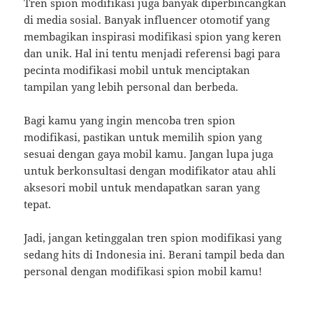
Tren spion modifikasi juga banyak diperbincangkan
di media sosial. Banyak influencer otomotif yang
membagikan inspirasi modifikasi spion yang keren
dan unik. Hal ini tentu menjadi referensi bagi para
pecinta modifikasi mobil untuk menciptakan
tampilan yang lebih personal dan berbeda.
Bagi kamu yang ingin mencoba tren spion
modifikasi, pastikan untuk memilih spion yang
sesuai dengan gaya mobil kamu. Jangan lupa juga
untuk berkonsultasi dengan modifikator atau ahli
aksesori mobil untuk mendapatkan saran yang
tepat.
Jadi, jangan ketinggalan tren spion modifikasi yang
sedang hits di Indonesia ini. Berani tampil beda dan
personal dengan modifikasi spion mobil kamu!