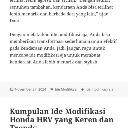
terlihat lebih agresif dan stylish. “Dengan sedikit
sentuhan tambahan, kendaraan Anda bisa terlihat
lebih menarik dan berbeda dari yang lain,” ujar
Dani.
Dengan melakukan ide modifikasi aja, Anda bisa
memberikan transformasi sederhana namun efektif
pada kendaraan Anda. Jadi, jangan ragu untuk
mencoba ide modifikasi aja untuk membuat
kendaraan Anda lebih menarik dan stylish.
Posted
Categories
Tags
November 27, 2024
Ide Modifikasi
ide modifikasi aja
on
Kumpulan Ide Modifikasi
Honda HRV yang Keren dan
Trendy