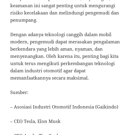
keamanan ini sangat penting untuk mengurangi
risiko kecelakaan dan melindungi pengemudi dan
penumpang.
Dengan adanya teknologi canggih dalam mobil
modern, pengemudi dapat merasakan pengalaman
berkendara yang lebih aman, nyaman, dan
menyenangkan. Oleh karena itu, penting bagi kita
untuk terus mengikuti perkembangan teknologi
dalam industri otomotif agar dapat
memanfaatkannya secara maksimal.
Sumber:
– Asosiasi Industri Otomotif Indonesia (Gaikindo)
– CEO Tesla, Elon Musk