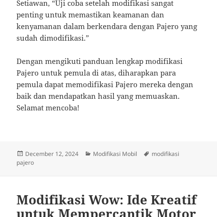
Setiawan, “Uji coba setelah modifikasi sangat
penting untuk memastikan keamanan dan
kenyamanan dalam berkendara dengan Pajero yang
sudah dimodifikasi.”
Dengan mengikuti panduan lengkap modifikasi
Pajero untuk pemula di atas, diharapkan para
pemula dapat memodifikasi Pajero mereka dengan
baik dan mendapatkan hasil yang memuaskan.
Selamat mencoba!
Posted
Categories
Tags
December 12, 2024
Modifikasi Mobil
modifikasi
on
pajero
Modifikasi Wow: Ide Kreatif
untuk Mempercantik Motor