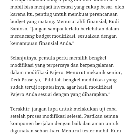
mobil bisa menjadi investasi yang cukup besar, oleh
karena itu, penting untuk membuat perencanaan
budget yang matang. Menurut ahli finansial, Budi
Santoso, “Jangan sampai terlalu berlebihan dalam
merancang budget modifikasi, sesuaikan dengan
kemampuan finansial Anda.”
Selanjutnya, pemula perlu memilih bengkel
modifikasi yang terpercaya dan berpengalaman
dalam modifikasi Pajero. Menurut mekanik senior,
Dedi Prasetyo, “Pilihlah bengkel modifikasi yang
sudah teruji reputasinya, agar hasil modifikasi
Pajero Anda sesuai dengan yang diharapkan.”
Terakhir, jangan lupa untuk melakukan uji coba
setelah proses modifikasi selesai. Pastikan semua
komponen berjalan dengan baik dan aman untuk
digunakan sehari-hari. Menurut tester mobil, Rudi