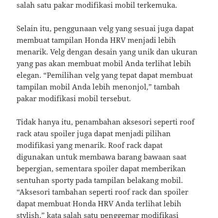
salah satu pakar modifikasi mobil terkemuka.
Selain itu, penggunaan velg yang sesuai juga dapat
membuat tampilan Honda HRV menjadi lebih
menarik. Velg dengan desain yang unik dan ukuran
yang pas akan membuat mobil Anda terlihat lebih
elegan. “Pemilihan velg yang tepat dapat membuat
tampilan mobil Anda lebih menonjol,” tambah
pakar modifikasi mobil tersebut.
Tidak hanya itu, penambahan aksesori seperti roof
rack atau spoiler juga dapat menjadi pilihan
modifikasi yang menarik. Roof rack dapat
digunakan untuk membawa barang bawaan saat
bepergian, sementara spoiler dapat memberikan
sentuhan sporty pada tampilan belakang mobil.
“Aksesori tambahan seperti roof rack dan spoiler
dapat membuat Honda HRV Anda terlihat lebih
stylish,” kata salah satu penggemar modifikasi