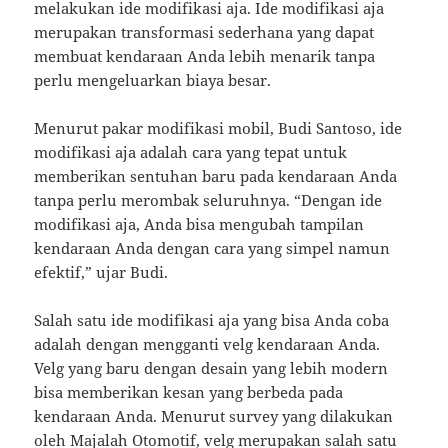
melakukan ide modifikasi aja. Ide modifikasi aja
merupakan transformasi sederhana yang dapat
membuat kendaraan Anda lebih menarik tanpa
perlu mengeluarkan biaya besar.
Menurut pakar modifikasi mobil, Budi Santoso, ide
modifikasi aja adalah cara yang tepat untuk
memberikan sentuhan baru pada kendaraan Anda
tanpa perlu merombak seluruhnya. “Dengan ide
modifikasi aja, Anda bisa mengubah tampilan
kendaraan Anda dengan cara yang simpel namun
efektif,” ujar Budi.
Salah satu ide modifikasi aja yang bisa Anda coba
adalah dengan mengganti velg kendaraan Anda.
Velg yang baru dengan desain yang lebih modern
bisa memberikan kesan yang berbeda pada
kendaraan Anda. Menurut survey yang dilakukan
oleh Majalah Otomotif, velg merupakan salah satu