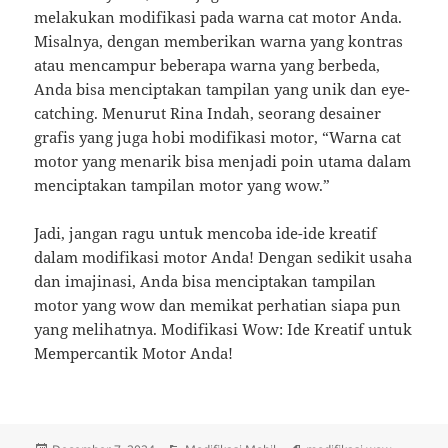
melakukan modifikasi pada warna cat motor Anda.
Misalnya, dengan memberikan warna yang kontras
atau mencampur beberapa warna yang berbeda,
Anda bisa menciptakan tampilan yang unik dan eye-
catching. Menurut Rina Indah, seorang desainer
grafis yang juga hobi modifikasi motor, “Warna cat
motor yang menarik bisa menjadi poin utama dalam
menciptakan tampilan motor yang wow.”
Jadi, jangan ragu untuk mencoba ide-ide kreatif
dalam modifikasi motor Anda! Dengan sedikit usaha
dan imajinasi, Anda bisa menciptakan tampilan
motor yang wow dan memikat perhatian siapa pun
yang melihatnya. Modifikasi Wow: Ide Kreatif untuk
Mempercantik Motor Anda!