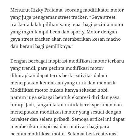
Menurut Rizky Pratama, seorang modifikator motor
yang juga penggemar street tracker, “Gaya street
tracker adalah pilihan yang tepat bagi pecinta motor
yang ingin tampil beda dan sporty. Motor dengan
gaya street tracker akan memberikan kesan macho
dan berani bagi pemiliknya.”
Dengan berbagai inspirasi modifikasi motor terbaru
yang trendi, para pecinta modifikasi motor
diharapkan dapat terus berkreativitas dalam
menciptakan kendaraan yang unik dan menarik.
Modifikasi motor bukan hanya sekedar hobi,
namun juga sebagai bentuk ekspresi diri dan gaya
hidup. Jadi, jangan takut untuk bereksperimen dan
menciptakan modifikasi motor yang sesuai dengan
karakter dan selera pribadi. Semoga artikel ini dapat
memberikan inspirasi dan motivasi bagi para
pecinta modifikasi motor. Selamat berkreativitas!