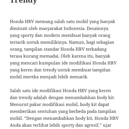
Honda HRV memang salah satu mobil yang banyak
diminati oleh masyarakat Indonesia. Desainnya
yang sporty dan modern membuat banyak orang
tertarik untuk memilikinya. Namun, bagi sebagian
orang, tampilan standar Honda HRV terkadang
terasa kurang memadai. Oleh karena itu, banyak
yang mencari kumpulan ide modifikasi Honda HRV
yang keren dan trendy untuk membuat tampilan
mobil mereka menjadi lebih menarik.
Salah satu ide modifikasi Honda HRV yang keren
dan trendy adalah dengan menambahkan body kit.
Menurut pakar modifikasi mobil, body kit dapat
memberikan sentuhan yang berbeda pada tampilan
mobil. “Dengan menambahkan body kit, Honda HRV
Anda akan terlihat lebih sporty dan agresif,” ujar