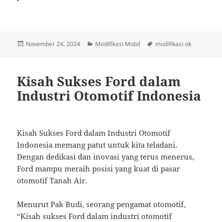
Posted
Categories
Tags
November 24, 2024
Modifikasi Mobil
modifikasi ok
on
Kisah Sukses Ford dalam
Industri Otomotif Indonesia
Kisah Sukses Ford dalam Industri Otomotif
Indonesia memang patut untuk kita teladani.
Dengan dedikasi dan inovasi yang terus menerus,
Ford mampu meraih posisi yang kuat di pasar
otomotif Tanah Air.
Menurut Pak Budi, seorang pengamat otomotif,
“Kisah sukses Ford dalam industri otomotif