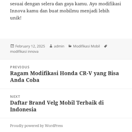
sesuai dengan selera dan gaya kamu. Ayo modifikasi
Innova kamu dan buat mobilmu menjadi lebih
unik!
Posted
Author
Categories
Tags
February 12, 2025
admin
Modifikasi Mobil
on
modifikasi innova
Post
PREVIOUS
navigation
Ragam Modifikasi Honda CR-V yang Bisa
Previous
Anda Coba
post:
NEXT
Daftar Brand Velg Mobil Terbaik di
Next
Indonesia
post:
Proudly powered by WordPress