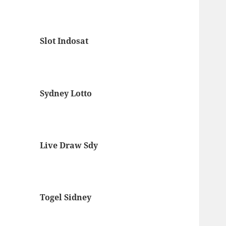
Slot Indosat
Sydney Lotto
Live Draw Sdy
Togel Sidney