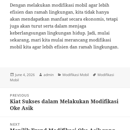
Dengan melakukan modifikasi mobil agar lebih
efisien dan ramah lingkungan, kita tidak hanya
akan mendapatkan manfaat secara ekonomis, tetapi
juga akan turut serta dalam menjaga
keberlangsungan lingkungan hidup. Jadi, mulai
sekarang, mari kita mulai merancang modifikasi
mobil kita agar lebih efisien dan ramah lingkungan.
Posted
Author
Categories
Tags
June 4, 2026
admin
Modifikasi Mobil
Modifikasi
on
Mobil
Post
PREVIOUS
navigation
Kiat Sukses dalam Melakukan Modifikasi
Previous
Oke Asik
post:
NEXT