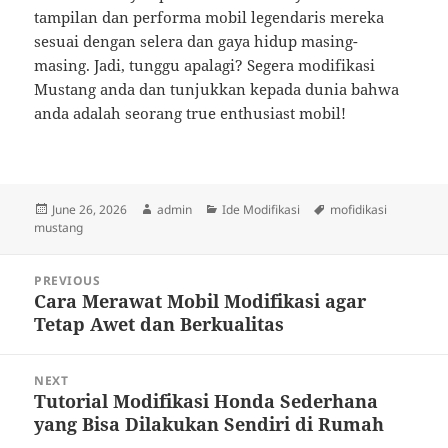
tampilan dan performa mobil legendaris mereka
sesuai dengan selera dan gaya hidup masing-
masing. Jadi, tunggu apalagi? Segera modifikasi
Mustang anda dan tunjukkan kepada dunia bahwa
anda adalah seorang true enthusiast mobil!
Posted
Author
Categories
Tags
June 26, 2026
admin
Ide Modifikasi
mofidikasi
on
mustang
Post
PREVIOUS
navigation
Cara Merawat Mobil Modifikasi agar
Previous
Tetap Awet dan Berkualitas
post:
NEXT
Tutorial Modifikasi Honda Sederhana
Next
yang Bisa Dilakukan Sendiri di Rumah
post: