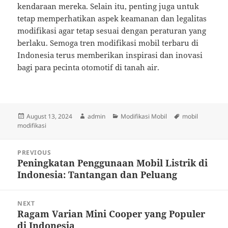
kendaraan mereka. Selain itu, penting juga untuk
tetap memperhatikan aspek keamanan dan legalitas
modifikasi agar tetap sesuai dengan peraturan yang
berlaku. Semoga tren modifikasi mobil terbaru di
Indonesia terus memberikan inspirasi dan inovasi
bagi para pecinta otomotif di tanah air.
Posted
Author
Categories
Tags
August 13, 2024
admin
Modifikasi Mobil
mobil
on
modifikasi
Post
PREVIOUS
navigation
Peningkatan Penggunaan Mobil Listrik di
Previous
Indonesia: Tantangan dan Peluang
post:
NEXT
Ragam Varian Mini Cooper yang Populer
Next
di Indonesia
post: