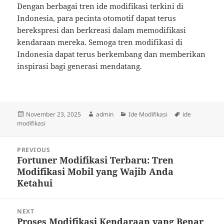
Dengan berbagai tren ide modifikasi terkini di
Indonesia, para pecinta otomotif dapat terus
berekspresi dan berkreasi dalam memodifikasi
kendaraan mereka. Semoga tren modifikasi di
Indonesia dapat terus berkembang dan memberikan
inspirasi bagi generasi mendatang.
Posted
Author
Categories
Tags
November 23, 2025
admin
Ide Modifikasi
ide
on
modifikasi
Post
PREVIOUS
navigation
Fortuner Modifikasi Terbaru: Tren
Previous
Modifikasi Mobil yang Wajib Anda
post:
Ketahui
NEXT
Proses Modifikasi Kendaraan yang Benar
Next