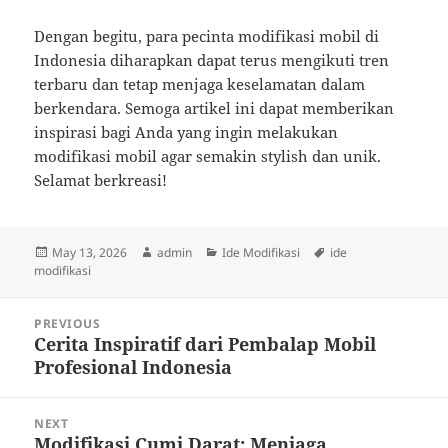
Dengan begitu, para pecinta modifikasi mobil di
Indonesia diharapkan dapat terus mengikuti tren
terbaru dan tetap menjaga keselamatan dalam
berkendara. Semoga artikel ini dapat memberikan
inspirasi bagi Anda yang ingin melakukan
modifikasi mobil agar semakin stylish dan unik.
Selamat berkreasi!
Posted
Author
Categories
Tags
May 13, 2026
admin
Ide Modifikasi
ide
on
modifikasi
Post
PREVIOUS
navigation
Cerita Inspiratif dari Pembalap Mobil
Previous
Profesional Indonesia
post:
NEXT
Modifikasi Cumi Darat: Menjaga
Next