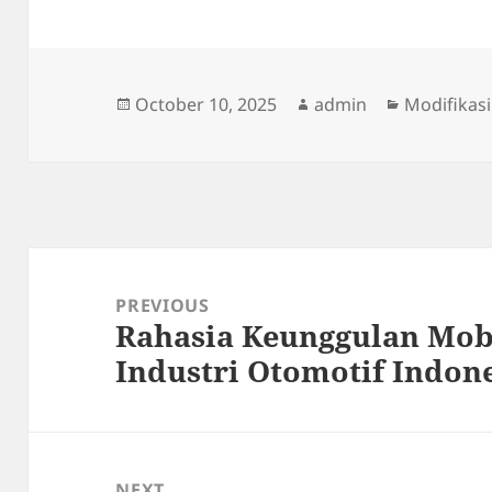
Posted
Author
Categorie
October 10, 2025
admin
Modifikasi
on
Post
navigation
PREVIOUS
Rahasia Keunggulan Mob
Previous
Industri Otomotif Indon
post:
NEXT