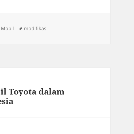
s
Tags
 Mobil
modifikasi
il Toyota dalam
esia