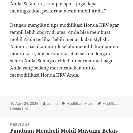
Anda. Selain itu, knalpot sport juga dapat
meningkatkan performa mesin mobil Anda.”
Dengan mengikuti tips modifikasi Honda HRV agar
tampil lebih sporty di atas, Anda bisa membuat
mobil Anda terlihat lebih menarik dan stylish.
Namun, pastikan untuk selalu memilih komponen
modifikasi yang berkualitas dan sesuai dengan
selera Anda. Semoga artikel ini bermanfaat bagi
Anda yang sedang merencanakan untuk
memodifikasi Honda HRV Anda.
Posted
Author
Categories
Tags
April 24, 2026
admin
Modifikasi Mobil
Modifikasi
on
Honda Hrv
Post
PREVIOUS
navigation
Panduan Membeli Mobil Mustang Bekas
Previous