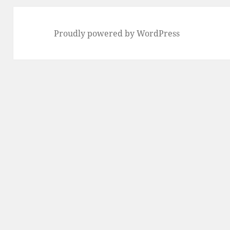
Proudly powered by WordPress