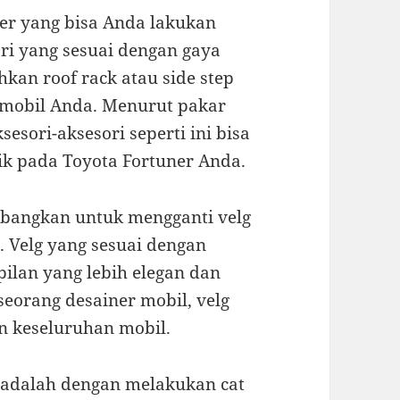
ner yang bisa Anda lakukan
i yang sesuai dengan gaya
an roof rack atau side step
mobil Anda. Menurut pakar
sesori-aksesori seperti ini bisa
k pada Toyota Fortuner Anda.
mbangkan untuk mengganti velg
. Velg yang sesuai dengan
ilan yang lebih elegan dan
orang desainer mobil, velg
n keseluruhan mobil.
a adalah dengan melakukan cat