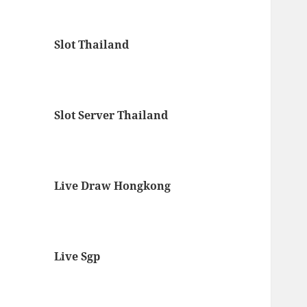
Slot Thailand
Slot Server Thailand
Live Draw Hongkong
Live Sgp