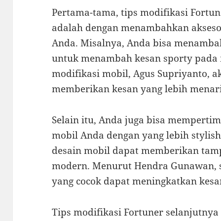
Pertama-tama, tips modifikasi Fortu
adalah dengan menambahkan aksesor
Anda. Misalnya, Anda bisa menambahk
untuk menambah kesan sporty pada 
modifikasi mobil, Agus Supriyanto, ak
memberikan kesan yang lebih menari
Selain itu, Anda juga bisa memperti
mobil Anda dengan yang lebih stylish
desain mobil dapat memberikan tamp
modern. Menurut Hendra Gunawan, se
yang cocok dapat meningkatkan kesa
Tips modifikasi Fortuner selanjutny