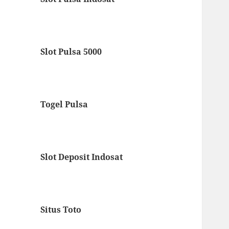
Slot Pulsa 5000
Togel Pulsa
Slot Deposit Indosat
Situs Toto