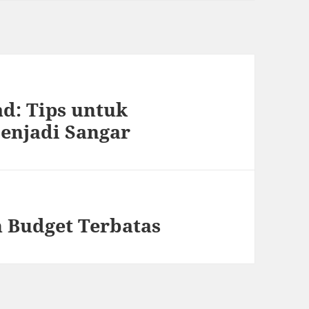
ad: Tips untuk
enjadi Sangar
 Budget Terbatas