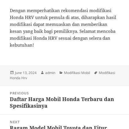
Dengan memperhatikan rekomendasi modifikasi
Honda HRV untuk pemula di atas, diharapkan hasil
modifikasi dapat memuaskan dan memberikan
kesan yang baik bagi pemiliknya. Selamat mencoba
modifikasi Honda HRV sesuai dengan selera dan
kebutuhan!
Posted
Author
Categories
Tags
June 13, 2024
admin
Modifikasi Mobil
Modifikasi
on
Honda Hrv
Post
PREVIOUS
navigation
Daftar Harga Mobil Honda Terbaru dan
Previous
Spesifikasinya
post:
NEXT
Ragam Model Mobil Toyota dan Fitur
Next