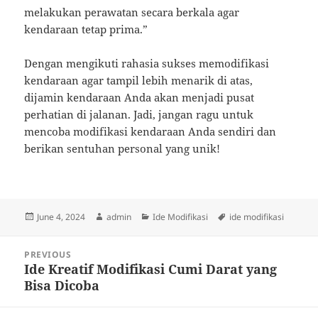
melakukan perawatan secara berkala agar
kendaraan tetap prima.”
Dengan mengikuti rahasia sukses memodifikasi
kendaraan agar tampil lebih menarik di atas,
dijamin kendaraan Anda akan menjadi pusat
perhatian di jalanan. Jadi, jangan ragu untuk
mencoba modifikasi kendaraan Anda sendiri dan
berikan sentuhan personal yang unik!
Posted
Author
Categories
Tags
June 4, 2024
admin
Ide Modifikasi
ide modifikasi
on
Post
PREVIOUS
navigation
Ide Kreatif Modifikasi Cumi Darat yang
Previous
Bisa Dicoba
post: