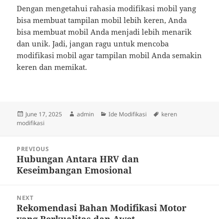
Dengan mengetahui rahasia modifikasi mobil yang
bisa membuat tampilan mobil lebih keren, Anda
bisa membuat mobil Anda menjadi lebih menarik
dan unik. Jadi, jangan ragu untuk mencoba
modifikasi mobil agar tampilan mobil Anda semakin
keren dan memikat.
Posted
Author
Categories
Tags
June 17, 2025
admin
Ide Modifikasi
keren
on
modifikasi
Post
PREVIOUS
navigation
Hubungan Antara HRV dan
Previous
Keseimbangan Emosional
post:
NEXT
Rekomendasi Bahan Modifikasi Motor
Next
yang Berkualitas dan Awet