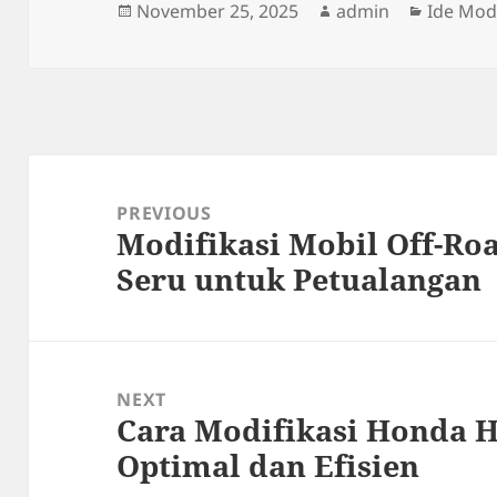
Posted
Author
Categor
November 25, 2025
admin
Ide Modi
on
Post
navigation
PREVIOUS
Modifikasi Mobil Off-Ro
Previous
Seru untuk Petualangan
post:
NEXT
Cara Modifikasi Honda H
Next
Optimal dan Efisien
post: