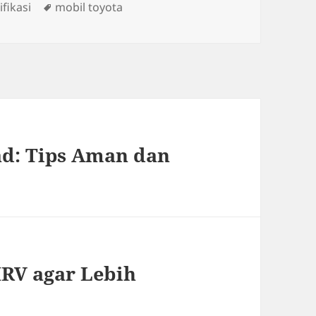
ies
Tags
fikasi
mobil toyota
ad: Tips Aman dan
RV agar Lebih