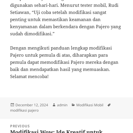
digunakan sehari-hari. Menurut tester mobil, Rudi
Setiawan, “Uji coba setelah modifikasi sangat
penting untuk memastikan keamanan dan
kenyamanan dalam berkendara dengan Pajero yang
sudah dimodifikasi.”
Dengan mengikuti panduan lengkap modifikasi
Pajero untuk pemula di atas, diharapkan para
pemula dapat memodifikasi Pajero mereka dengan
baik dan mendapatkan hasil yang memuaskan.
Selamat mencoba!
Posted
Author
Categories
Tags
December 12, 2024
admin
Modifikasi Mobil
on
modifikasi pajero
Post
PREVIOUS
navigation
Modifikasi Wow: Ide Kreatif untuk
Previous