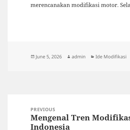
merencanakan modifikasi motor. Se
Posted
Author
Categories
June 5, 2026
admin
Ide Modifikasi
on
Post
navigation
PREVIOUS
Mengenal Tren Modifika
Previous
Indonesia
post: