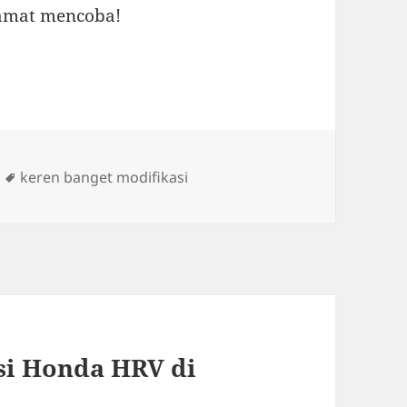
lamat mencoba!
Tags
keren banget modifikasi
si Honda HRV di