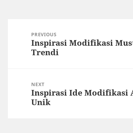
Post
navigation
PREVIOUS
Inspirasi Modifikasi Mu
Previous
Trendi
post:
NEXT
Inspirasi Ide Modifikasi
Next
Unik
post: