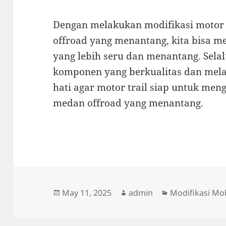
Dengan melakukan modifikasi motor 
offroad yang menantang, kita bisa m
yang lebih seru dan menantang. Sela
komponen yang berkualitas dan mela
hati agar motor trail siap untuk men
medan offroad yang menantang.
Posted
Author
Categories
May 11, 2025
admin
Modifikasi Mob
on