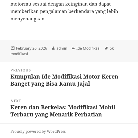
motormu sesuai dengan keinginan dan dapat
memberikan pengalaman berkendara yang lebih
menyenangkan.
Posted
Author
Categories
Tags
February 20, 2026
admin
Ide Modifikasi
ok
on
modifikasi
Post
PREVIOUS
navigation
Kumpulan Ide Modifikasi Motor Keren
Previous
Banget yang Bisa Kamu Jajal
post:
NEXT
Keren dan Berkelas: Modifikasi Mobil
Next
Terbaru yang Menarik Perhatian
post:
Proudly powered by WordPress