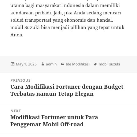
utama bagi masyarakat Indonesia dalam memiliki
kendaraan pribadi. Jadi, jika Anda sedang mencari
solusi transportasi yang ekonomis dan handal,
mobil Suzuki bisa menjadi pilihan yang tepat untuk
Anda.
Posted
Author
Categories
Tags
May 1, 2025
admin
Ide Modifikasi
mobil suzuki
on
Post
PREVIOUS
navigation
Cara Modifikasi Fortuner dengan Budget
Previous
Terbatas namun Tetap Elegan
post:
NEXT
Modifikasi Fortuner untuk Para
Next
Penggemar Mobil Off-road
post: