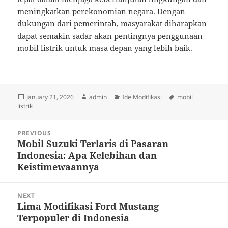
meningkatkan perekonomian negara. Dengan
dukungan dari pemerintah, masyarakat diharapkan
dapat semakin sadar akan pentingnya penggunaan
mobil listrik untuk masa depan yang lebih baik.
Posted
Author
Categories
Tags
January 21, 2026
admin
Ide Modifikasi
mobil
on
listrik
Post
PREVIOUS
navigation
Mobil Suzuki Terlaris di Pasaran
Previous
Indonesia: Apa Kelebihan dan
post:
Keistimewaannya
NEXT
Lima Modifikasi Ford Mustang
Next
Terpopuler di Indonesia
post: