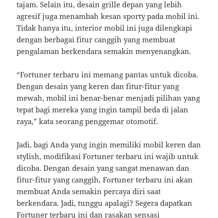
tajam. Selain itu, desain grille depan yang lebih
agresif juga menambah kesan sporty pada mobil ini.
Tidak hanya itu, interior mobil ini juga dilengkapi
dengan berbagai fitur canggih yang membuat
pengalaman berkendara semakin menyenangkan.
“Fortuner terbaru ini memang pantas untuk dicoba.
Dengan desain yang keren dan fitur-fitur yang
mewah, mobil ini benar-benar menjadi pilihan yang
tepat bagi mereka yang ingin tampil beda di jalan
raya,” kata seorang penggemar otomotif.
Jadi, bagi Anda yang ingin memiliki mobil keren dan
stylish, modifikasi Fortuner terbaru ini wajib untuk
dicoba. Dengan desain yang sangat menawan dan
fitur-fitur yang canggih, Fortuner terbaru ini akan
membuat Anda semakin percaya diri saat
berkendara. Jadi, tunggu apalagi? Segera dapatkan
Fortuner terbaru ini dan rasakan sensasi