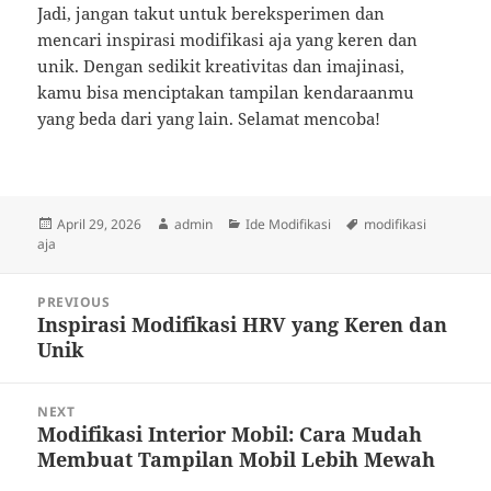
Jadi, jangan takut untuk bereksperimen dan
mencari inspirasi modifikasi aja yang keren dan
unik. Dengan sedikit kreativitas dan imajinasi,
kamu bisa menciptakan tampilan kendaraanmu
yang beda dari yang lain. Selamat mencoba!
Posted
Author
Categories
Tags
April 29, 2026
admin
Ide Modifikasi
modifikasi
on
aja
Post
PREVIOUS
navigation
Inspirasi Modifikasi HRV yang Keren dan
Previous
Unik
post:
NEXT
Modifikasi Interior Mobil: Cara Mudah
Next
Membuat Tampilan Mobil Lebih Mewah
post: