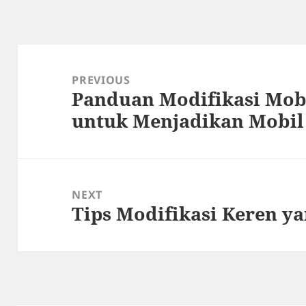
Post
navigation
PREVIOUS
Panduan Modifikasi Mobi
Previous
untuk Menjadikan Mobil 
post:
NEXT
Tips Modifikasi Keren y
Next
post: