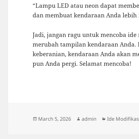
“Lampu LED atau neon dapat member
dan membuat kendaraan Anda lebih m
Jadi, jangan ragu untuk mencoba ide 
merubah tampilan kendaraan Anda. D
keberanian, kendaraan Anda akan me
pun Anda pergi. Selamat mencoba!
Posted
Author
Categories
March 5, 2026
admin
Ide Modifikas
on