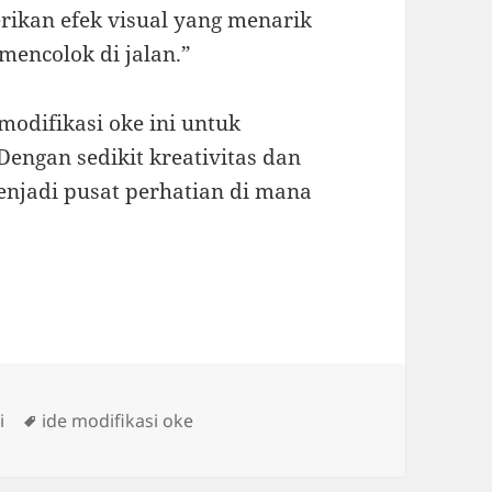
ikan efek visual yang menarik
encolok di jalan.”
modifikasi oke ini untuk
engan sedikit kreativitas dan
njadi pusat perhatian di mana
Tags
i
ide modifikasi oke