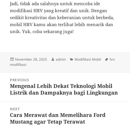
Jadi, tidak ada salahnya untuk mencoba ide
modifikasi HRV yang kreatif dan unik. Dengan
sedikit kreativitas dan keberanian untuk berbeda,
mobil HRV kamu akan terlihat lebih menarik dan
unik. Yuk, coba sekarang juga!
Posted
Author
Categories
Tags
November 28, 2025
admin
Modifikasi Mobil
hrv
on
modifikasi
Post
PREVIOUS
navigation
Mengenal Lebih Dekat Teknologi Mobil
Previous
Listrik dan Dampaknya bagi Lingkungan
post:
NEXT
Cara Merawat dan Memelihara Ford
Next
Mustang agar Tetap Terawat
post: