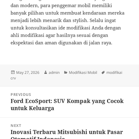
dan modern, para penggemar mobil memiliki
banyak pilihan untuk membuat kendaraan mereka
menjadi lebih menarik dan stylish. Selalu ingat
untuk konsultasikan ide modifikasi Anda dengan
ahli modifikasi agar hasilnya sesuai dengan
ekspektasi dan aman digunakan di jalan raya.
Posted
Author
Categories
Tags
May 27, 2026
admin
Modifikasi Mobil
modifikai
on
crv
Post
PREVIOUS
navigation
Ford EcoSport: SUV Kompak yang Cocok
Previous
untuk Keluarga
post:
NEXT
Inovasi Terbaru Mitsubishi untuk Pasar
Next
Otomotif Indonesia