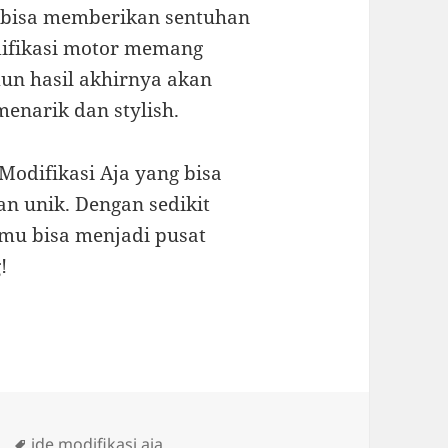
ng bisa memberikan sentuhan
ifikasi motor memang
n hasil akhirnya akan
enarik dan stylish.
Modifikasi Aja yang bisa
n unik. Dengan sedikit
amu bisa menjadi pusat
!
Tags
ide modifikasi aja