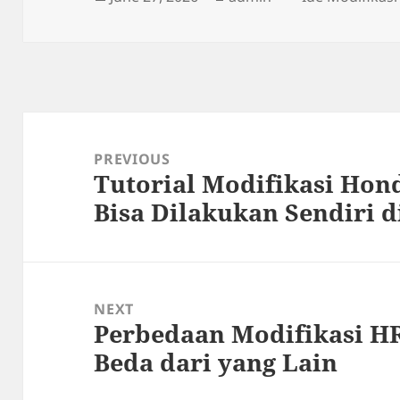
on
Post
navigation
PREVIOUS
Tutorial Modifikasi Hon
Previous
Bisa Dilakukan Sendiri 
post:
NEXT
Perbedaan Modifikasi HR
Next
Beda dari yang Lain
post: