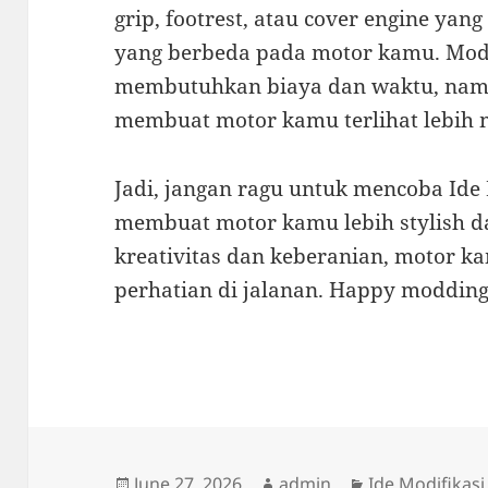
grip, footrest, atau cover engine ya
yang berbeda pada motor kamu. Mod
membutuhkan biaya dan waktu, namu
membuat motor kamu terlihat lebih m
Jadi, jangan ragu untuk mencoba Ide 
membuat motor kamu lebih stylish da
kreativitas dan keberanian, motor k
perhatian di jalanan. Happy modding
Posted
Author
Categories
June 27, 2026
admin
Ide Modifikasi