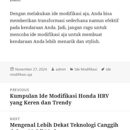
Dengan melakukan ide modifikasi aja, Anda bisa
memberikan transformasi sederhana namun efektif
pada kendaraan Anda. Jadi, jangan ragu untuk
mencoba ide modifikasi aja untuk membuat
kendaraan Anda lebih menarik dan stylish.
Posted
Author
Categories
Tags
November 27, 2024
admin
Ide Modifikasi
ide
on
modifikasi aja
Post
PREVIOUS
navigation
Kumpulan Ide Modifikasi Honda HRV
Previous
yang Keren dan Trendy
post:
NEXT
Mengenal Lebih Dekat Teknologi Canggih
Next