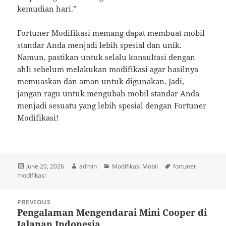
kemudian hari.”
Fortuner Modifikasi memang dapat membuat mobil
standar Anda menjadi lebih spesial dan unik.
Namun, pastikan untuk selalu konsultasi dengan
ahli sebelum melakukan modifikasi agar hasilnya
memuaskan dan aman untuk digunakan. Jadi,
jangan ragu untuk mengubah mobil standar Anda
menjadi sesuatu yang lebih spesial dengan Fortuner
Modifikasi!
Posted
Author
Categories
Tags
June 20, 2026
admin
Modifikasi Mobil
fortuner
on
modifikasi
Post
PREVIOUS
navigation
Pengalaman Mengendarai Mini Cooper di
Previous
Jalanan Indonesia
post: