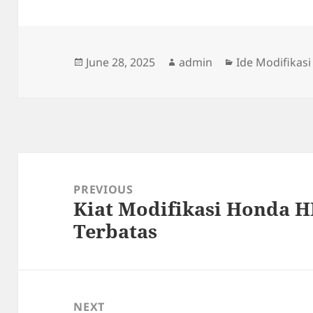
Posted
Author
Categories
June 28, 2025
admin
Ide Modifikasi
on
Post
navigation
PREVIOUS
Kiat Modifikasi Honda 
Previous
Terbatas
post:
NEXT