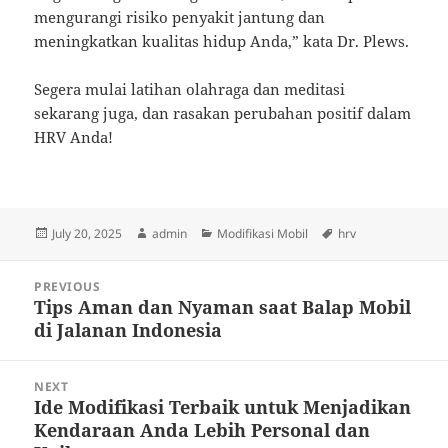
mengurangi risiko penyakit jantung dan
meningkatkan kualitas hidup Anda,” kata Dr. Plews.
Segera mulai latihan olahraga dan meditasi
sekarang juga, dan rasakan perubahan positif dalam
HRV Anda!
Posted
Author
Categories
Tags
July 20, 2025
admin
Modifikasi Mobil
hrv
on
Post
PREVIOUS
navigation
Tips Aman dan Nyaman saat Balap Mobil
Previous
di Jalanan Indonesia
post:
NEXT
Ide Modifikasi Terbaik untuk Menjadikan
Next
Kendaraan Anda Lebih Personal dan
post: