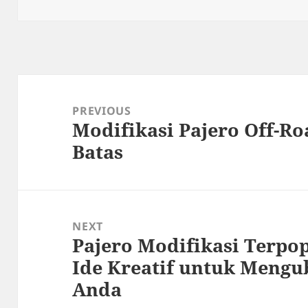
on
Post
navigation
PREVIOUS
Modifikasi Pajero Off-R
Previous
Batas
post:
NEXT
Pajero Modifikasi Terpop
Next
Ide Kreatif untuk Meng
post:
Anda