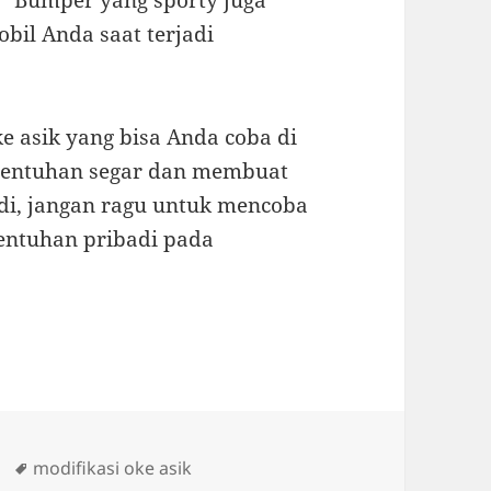
 “Bumper yang sporty juga
il Anda saat terjadi
e asik yang bisa Anda coba di
sentuhan segar dan membuat
adi, jangan ragu untuk mencoba
entuhan pribadi pada
Tags
modifikasi oke asik