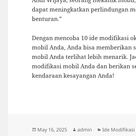
Andi Wijaya, seorang mekanik mobil,
dapat meningkatkan perlindungan mob
benturan.”
Dengan mencoba 10 ide modifikasi ok
mobil Anda, Anda bisa memberikan 
mobil Anda terlihat lebih menarik. J
modifikasi mobil Anda dan berikan s
kendaraan kesayangan Anda!
Posted
Author
Categories
May 16, 2025
admin
Ide Modifikasi