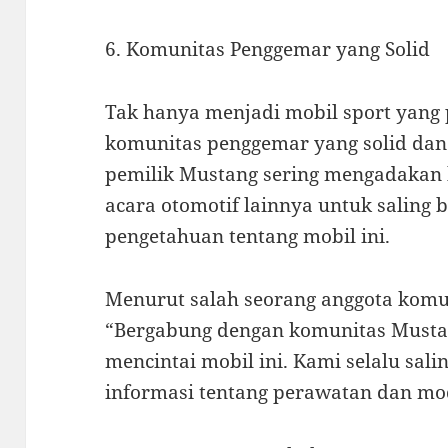
6. Komunitas Penggemar yang Solid
Tak hanya menjadi mobil sport yang 
komunitas penggemar yang solid dan a
pemilik Mustang sering mengadakan
acara otomotif lainnya untuk saling
pengetahuan tentang mobil ini.
Menurut salah seorang anggota komu
“Bergabung dengan komunitas Must
mencintai mobil ini. Kami selalu sa
informasi tentang perawatan dan mod