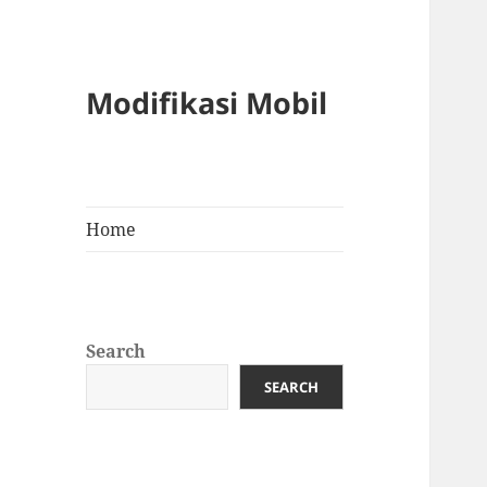
Modifikasi Mobil
Home
Search
SEARCH