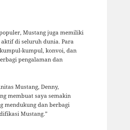
populer, Mustang juga memiliki
ktif di seluruh dunia. Para
 kumpul-kumpul, konvoi, dan
 berbagi pengalaman dan
nitas Mustang, Denny,
ang membuat saya semakin
ling mendukung dan berbagi
ifikasi Mustang.”